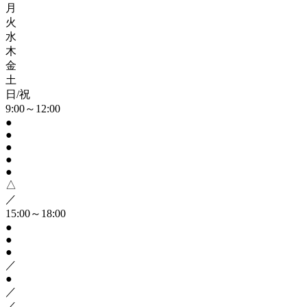
月
火
水
木
金
土
日/祝
9:00～12:00
●
●
●
●
●
△
／
15:00～18:00
●
●
●
／
●
／
／